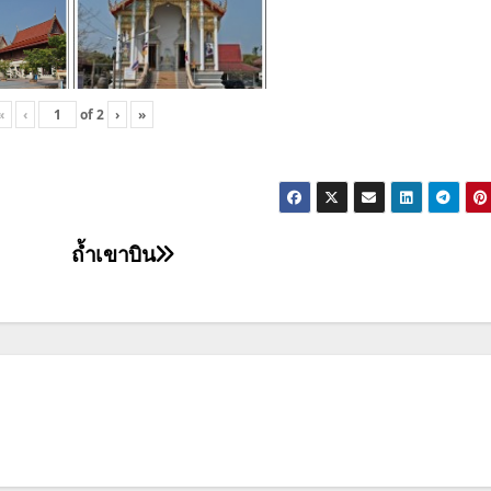
«
‹
of
2
›
»
ถ้ำเขาบิน