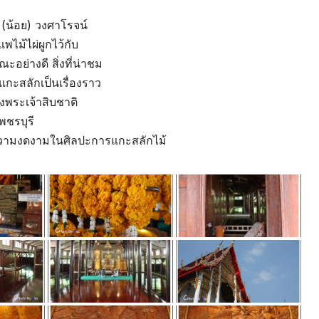
ย (น้อย) วงศาโรจน์
พไม้ไผ่ผูกไว้กับ
รณะอย่างดี สิ่งที่น่าชม
กะสลักเป็นเรื่องราว
องพระเจ้าสิบชาติ
พชรบุรี
่มีความงดงามในศิลปะการแกะสลักไม้