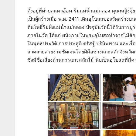
ตั้งอยู่ที่ตำบลแควอ้อม ริมแม่น้ำแม่กลอง คุณหญิงจุ้
เป็นผู้สร้างเมื่อ พ.ศ. 2411 เดิมอุโบสถของวัดสร้างบนแ
ต้นโพธิ์ริมฝั่งแม่น้ำแม่กลอง ปัจจุบันวัดนี้ได้รับการบู
ภายในวัด ได้แก่ ผนังภายในพระอุโบสถทำจากไม้สักแ
ในพุทธประวัติ การประสูติ ตรัสรู้ ปรินิพพาน และเรื่
ลวดลายสวยงามชัดเจนโดยฝีมือช่างแกะสลักจังหวัดเ
ซึ่งมีชื่อเสียงด้านการแกะสลักไม้ นับเป็นอุโบสถที