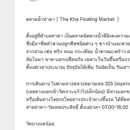
ตลาดน้ำท่าคา ( Tha Kha Floating Market )
ตั้งอยู่ที่ตำบลท่าคา เป็นตลาดนัดทางน้ำที่ยังคงควา
ซึ่งมีอาชีพทำสวนปลูกพืชชนิดต่าง ๆ ชาวบ้านจะพาย
จากสวน เช่น พริก หอม กระเทียม น้ำตาลมะพร้าว ฝรั
ส้มโอมา ขาย-แลกเปลี่ยนกัน เฉพาะในวันขึ้นหรือแรม 2
ตั้งแต่เวลาประมาณ ปัจจุบันได้เพิ่ม วันนัดเป็น วันเสา
การเดินทาง ไปตามทางหลวงหมายเลข 325 (สมุทรสง
(เลยทางแยกเข้าวัดเกาะแก้วไปเล็กน้อย) มีทางแยกข
หรือเดินทางโดยรถโดยสารประจำทางขึ้นรถ ได้ที่ต
สายท่าคา-วัดเทพประสิทธิ์ ตั้งแต่เวลา 07.00–18.00
วัดบางแคน้อย