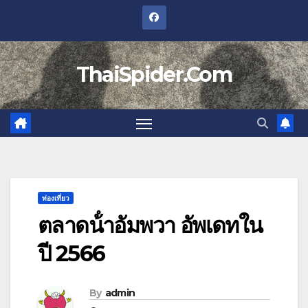
Skip
to
content
ThaiSpider.Com
ท่องเที่ยว
ตลาดน้ําอัมพวา อัพเดทใน
ปี 2566
By
admin