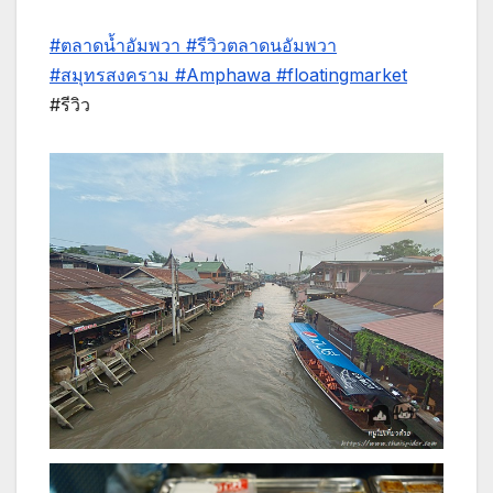
#ตลาดน้ำอัมพวา
#รีวิวตลาดนอัมพวา
#สมุทรสงคราม
#Amphawa
#floatingmarket
#รีวิว