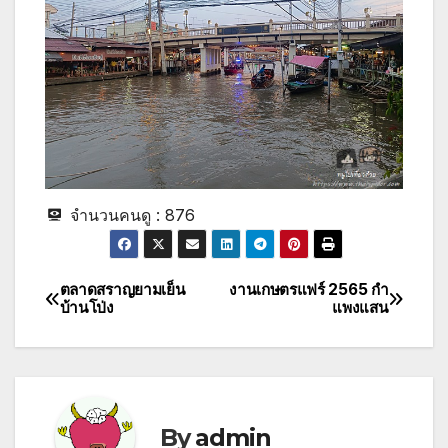
จำนวนคนดู :
876
ตลาดสราญยามเย็น
งานเกษตรแฟร์ 2565 กํา
Post
บ้านโป่ง
แพงแสน
navigation
By
admin