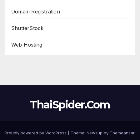
Domain Registration
ShutterStock
Web Hosting
ThaiSpider.Com
Proudly powered by WordPress
|
Theme:
Newsup
by
Themeansar
.