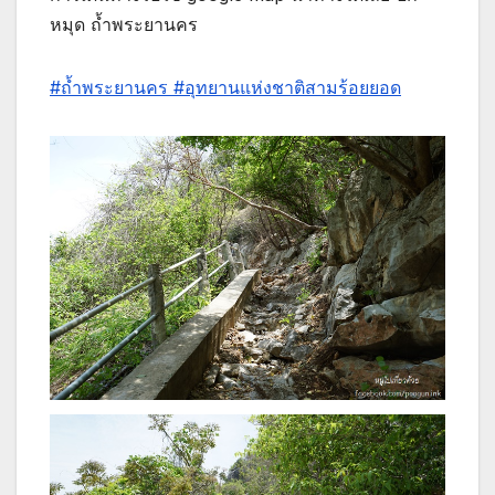
หมุด ถ้ำพระยานคร
#ถ้ำพระยานคร
#อุทยานแห่งชาติสามร้อยยอด