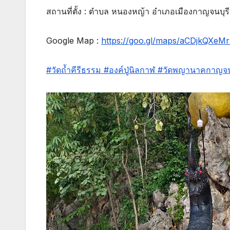
สถานที่ตั้ง : ตำบล หนองหญ้า อำเภอเมืองกาญจนบุร
Google Map :
https://goo.gl/maps/aCDjkQXeMr
#วัดถ้ำคีรีธรรม
#องค์ปู่นิลกาฬ
#วัดพญานาคกาญจนบ