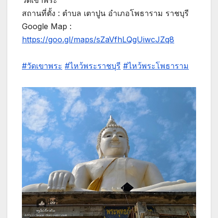
วัดเขาพระ
สถานที่ตั้ง : ตำบล เตาปูน อำเภอโพธาราม ราชบุรี
Google Map :
https://goo.gl/maps/sZaVfhLQgUiwcJZq8
#วัดเขาพระ
#ไหว้พระราชบุรี
#ไหว้พระโพธาราม