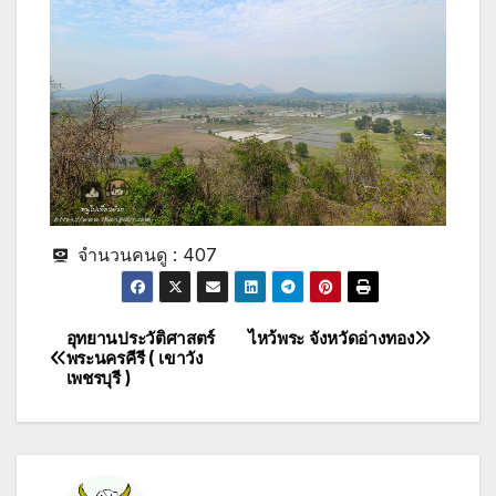
จำนวนคนดู :
407
อุทยานประวัติศาสตร์
ไหว้พระ จังหวัดอ่างทอง
Post
พระนครคีรี ( เขาวัง
เพชรบุรี )
navigation