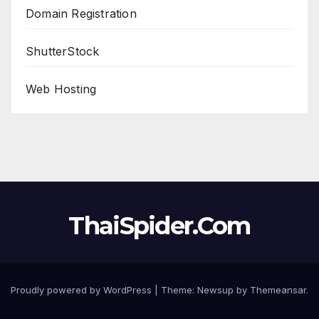
Domain Registration
ShutterStock
Web Hosting
ThaiSpider.Com
Proudly powered by WordPress
|
Theme:
Newsup
by
Themeansar
.