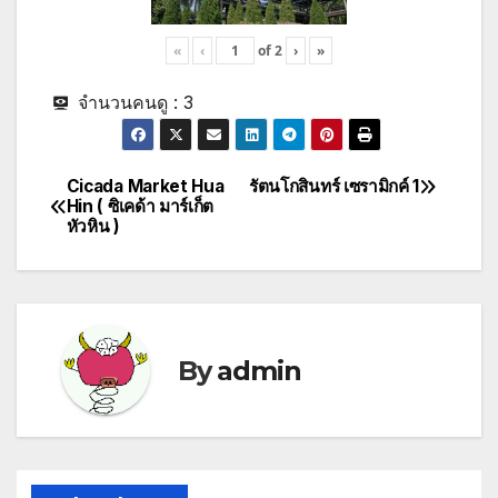
«
‹
of
2
›
»
จำนวนคนดู :
3
Cicada Market Hua
รัตนโกสินทร์ เซรามิกค์ 1
Post
Hin ( ซิเคด้า มาร์เก็ต
หัวหิน )
navigation
By
admin