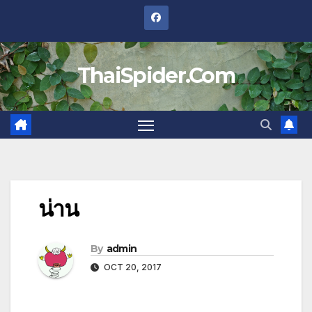
Skip
to
content
ThaiSpider.Com
น่าน
By
admin
OCT 20, 2017