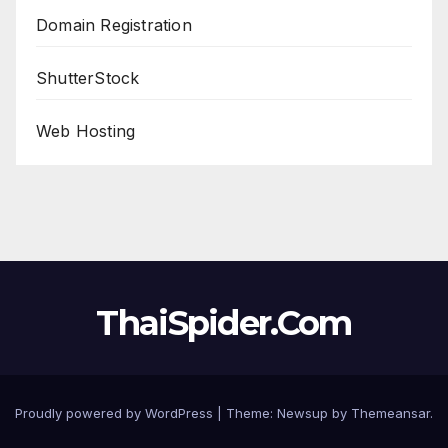
Domain Registration
ShutterStock
Web Hosting
ThaiSpider.Com
Proudly powered by WordPress
|
Theme:
Newsup
by
Themeansar
.