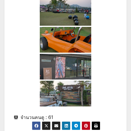
จำนวนคนดู :
61