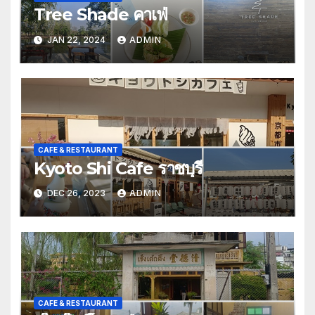
Tree Shade คาเฟ่
JAN 22, 2024
ADMIN
CAFE & RESTAURANT
Kyoto Shi Cafe ราชบุรี
DEC 26, 2023
ADMIN
CAFE & RESTAURANT