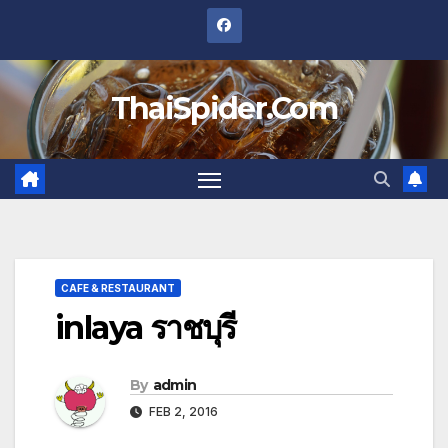
Skip
to
content
ThaiSpider.Com
CAFE & RESTAURANT
inlaya ราชบุรี
By
admin
FEB 2, 2016