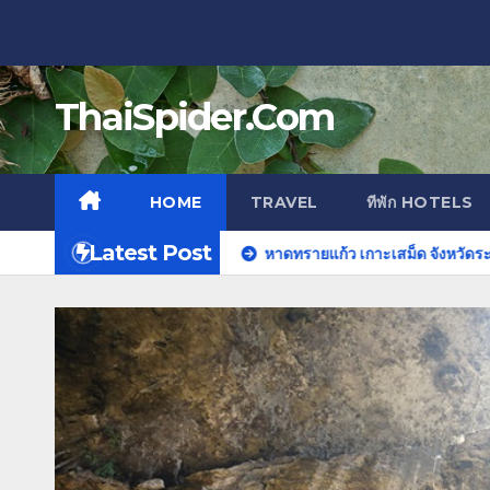
Skip
to
content
ThaiSpider.Com
HOME
TRAVEL
ทีพัก HOTELS
Latest Post
ร์จทาวน์ ปีนัง มาเลเซีย
หาดทรายแก้ว เกาะเสม็ด จังหวัดระยอง