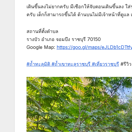
เดินขึ้นลงไม่ยากครับ มีเชือกให้จับตอนเดินขึ้นลง ใส
ครับ เด็กก็สามารถขึ้นได้ ด้านบนไม่มีเจ้าหน้าที่ดูแ
สถานที่ตั้งตำบล
รางบัว อำเภอ จอมบึง ราชบุรี 70150
Google Map:
https://goo.gl/maps/eJLDb1cDTt
#ถ้ำทะลุมิติ
#ถ้ำเขาทะลุราชบุรี
#เที่ยวราชบุรี
#รีวิว