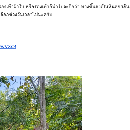
่รองเท้าผ้าใบ หรือรองเท้ากีฬาไปจะดีกว่า ทางขึ้นลงเป็นหินลอยลื่นอ
ล เลือกช่วงวันเวลาไปนะครับ
fvwVXs8