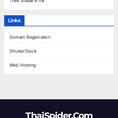
Tree Shade คาเฟ่
Links
Domain Registration
ShutterStock
Web Hosting
ThaiSpider.Com