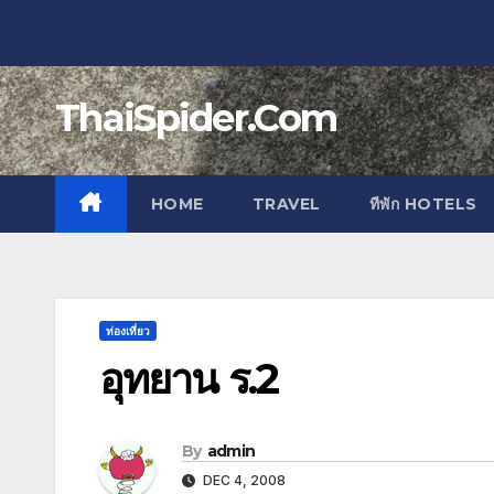
Skip
to
content
ThaiSpider.Com
HOME
TRAVEL
ทีพัก HOTELS
ท่องเที่ยว
อุทยาน ร.2
By
admin
DEC 4, 2008