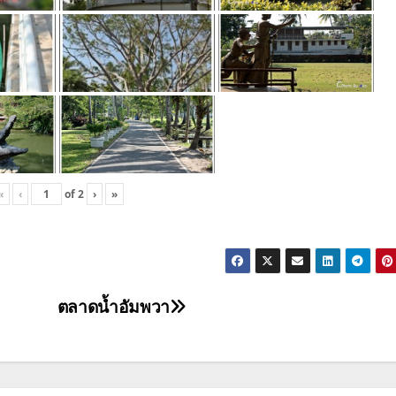
«
‹
of
2
›
»
ตลาดน้ำอัมพวา