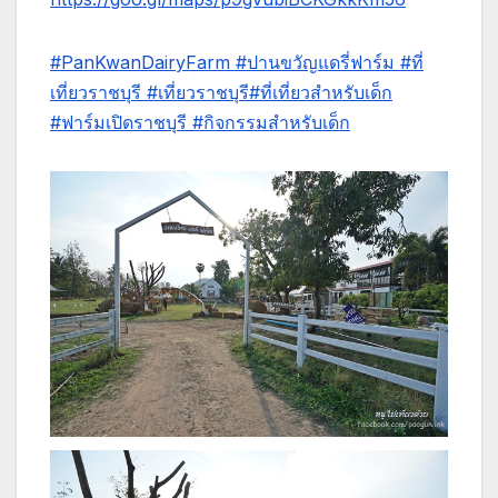
#PanKwanDairyFarm
#ปานขวัญแดรี่ฟาร์ม
#ที่
เที่ยวราชบุรี
#เที่ยวราชบุรี
#ที่เที่ยวสำหรับเด็ก
#ฟาร์มเปิดราชบุรี
#กิจกรรมสำหรับเด็ก