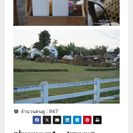
จำนวนคนดู :
947