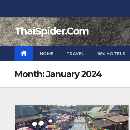
Skip
to
content
ThaiSpider.Com
HOME
TRAVEL
ทีพัก HOTELS
Month:
January 2024