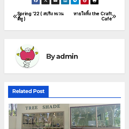
Spring ’22 ( สปริง ทเวน
หายใจทิ้ง the Craft
Post
ตี้ทู )
Café
navigation
By
admin
Related Post