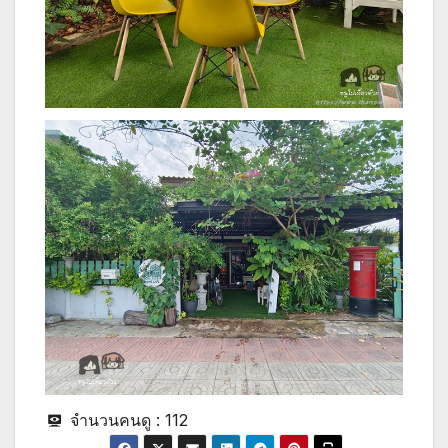
จำนวนคนดู :
112