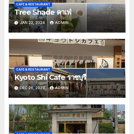
CAFE & RESTAURANT
Tree Shade คาเฟ่
JAN 22, 2024
ADMIN
CAFE & RESTAURANT
Kyoto Shi Cafe ราชบุรี
DEC 26, 2023
ADMIN