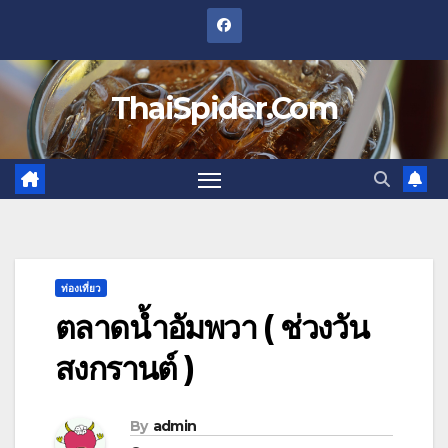
Skip
to
content
ThaiSpider.Com
ท่องเที่ยว
ตลาดน้ำอัมพวา ( ช่วงวัน
สงกรานต์ )
By
admin