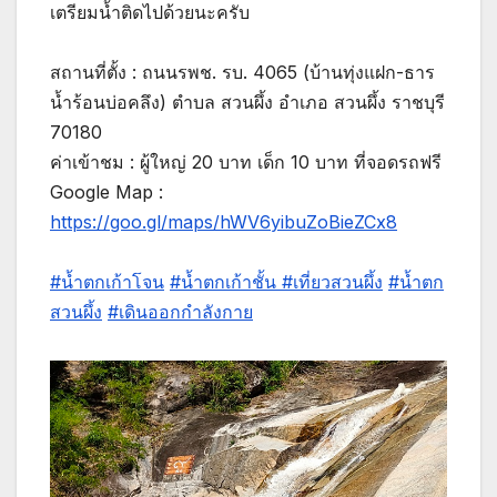
เตรียมน้ำติดไปด้วยนะครับ
สถานที่ตั้ง : ถนนรพช. รบ. 4065 (บ้านทุ่งแฝก-ธาร
น้ำร้อนบ่อคลึง) ตำบล สวนผึ้ง อำเภอ สวนผึ้ง ราชบุรี
70180
ค่าเข้าชม : ผู้ใหญ่ 20 บาท เด็ก 10 บาท ที่จอดรถฟรี
Google Map :
https://goo.gl/maps/hWV6yibuZoBieZCx8
#น้ำตกเก้าโจน
#น้ำตกเก้าชั้น
#เที่ยวสวนผึ้ง
#น้ำตก
สวนผึ้ง
#เดินออกกำลังกาย