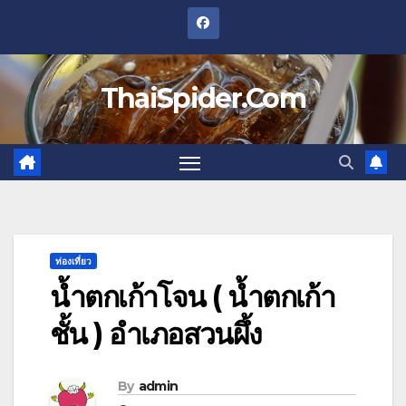
Skip
to
content
ThaiSpider.Com
ท่องเที่ยว
น้ำตกเก้าโจน ( น้ำตกเก้า
ชั้น ) อำเภอสวนผึ้ง
By
admin