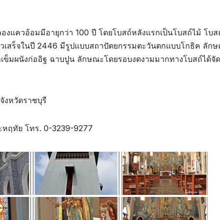
มคลองแควอ้อมมีอายุกว่า 100 ปี โดยโบสถ์หลังแรกเป็นโบสถ์ไม้ โบสถ
2423 แล้วเสร็จในปี 2446 มีรูปแบบสถาปัตยกรรมตะวันตกแบบโกธิค ลัก
เสาเข็มผนังก่ออิฐ ฉาบปูน ลักษณะโดยรอบงดงามมากทางโบสถ์ได้จั
ังหวัดราชบุรี
พระหฤทัย โทร. 0-3239-9277