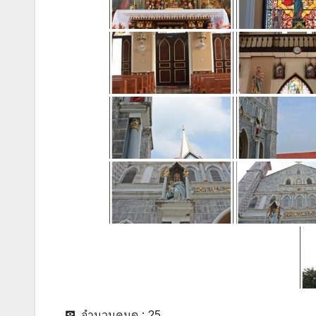
จำนวนคนดู :
25