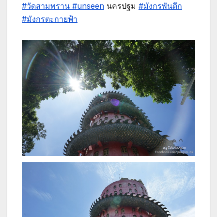
#วัดสามพราน
#unseen
นครปฐม
#มังกรพันตึก
#มังกรตะกายฟ้า