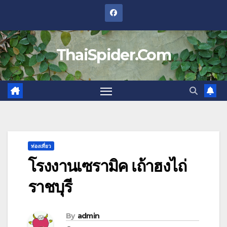
Skip
to
content
ThaiSpider.Com
ท่องเที่ยว
โรงงานเซรามิค เถ้าฮงไถ่
ราชบุรี
By
admin