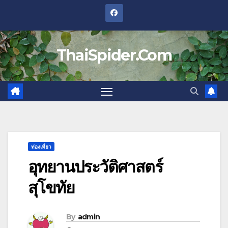
Skip
to
content
ThaiSpider.Com
ท่องเที่ยว
อุทยานประวัติศาสตร์
สุโขทัย
By
admin