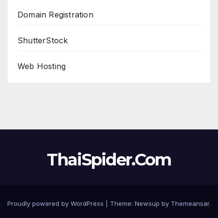
Domain Registration
ShutterStock
Web Hosting
ThaiSpider.Com
Proudly powered by WordPress
|
Theme:
Newsup
by
Themeansar
.