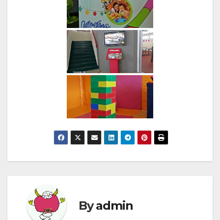
By
admin