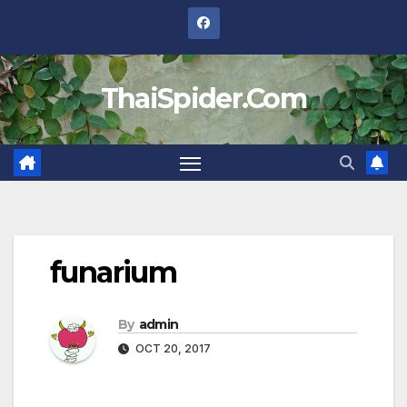
Skip
to
content
ThaiSpider.Com
funarium
By
admin
OCT 20, 2017