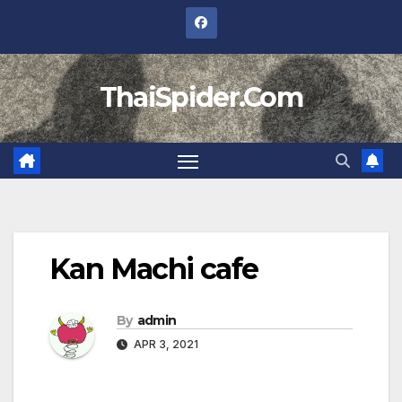
Skip
to
content
ThaiSpider.Com
Kan Machi cafe
By
admin
APR 3, 2021