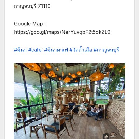
กาญจนบุรี 71110
Google Map :
https://goo.gl/maps/NerYuvqbF2t5okZL9
#มีนา
#cafe
‘
#มีนาคาเฟ่
#วัดถ้ำเสือ
#กาญจนบุรี